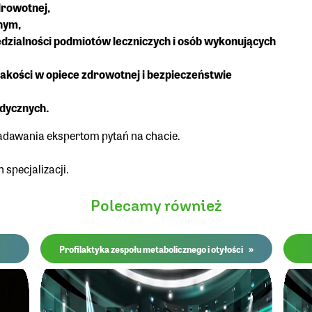
drowotnej,
nym,
dzialności podmiotów leczniczych i osób wykonujących
jakości w opiece zdrowotnej i bezpieczeństwie
dycznych.
zadawania ekspertom pytań na chacie.
specjalizacji.
Polecamy również
»
Profilaktyka zespołu metabolicznego i otyłości