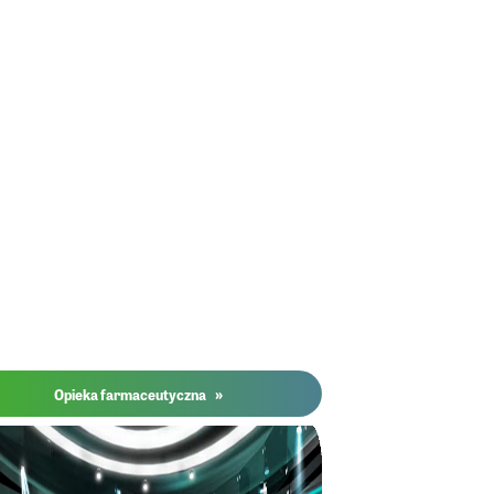
»
Opieka farmaceutyczna