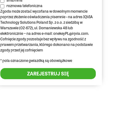
sms/mms
rozmowa telefoniczna
Zgoda może zostać wycofana w dowolnym momencie
poprzez złożenie oświadczenia pisemnie – na adres IQVIA
Technology Solutions Poland Sp. z o.o. z siedzibą w
Warszawie (02-672), ul. Domaniewska 48 lub
elektronicznie − na adres e-mail: onekeyPL@iqvia.com.
Cofnięcie zgody pozostaje bez wpływu na zgodność z
prawem przetwarzania, którego dokonano na podstawie
zgody przed jej cofnięciem
* pola oznaczone gwiazdką są obowiązkowe
ZAREJESTRUJ SIĘ