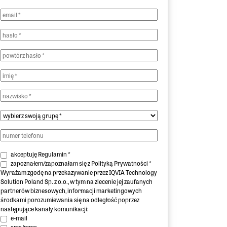
akceptuję
Regulamin
*
zapoznałem/zapoznałam się z
Polityką Prywatności
*
Wyrażam zgodę na przekazywanie przez IQVIA Technology
Solution Poland Sp. z o.o., w tym na zlecenie jej
zaufanych
partnerów biznesowych
, informacji marketingowych
środkami porozumiewania się na odległość poprzez
następujące kanały komunikacji:
e-mail