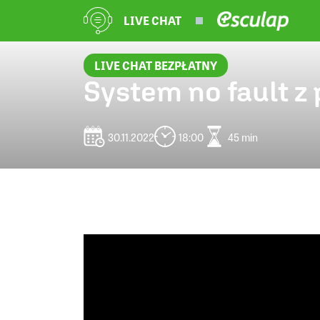
LIVE CHAT
LIVE CHAT BEZPŁATNY
System no fault z
30.11.2022
18:00
45 min